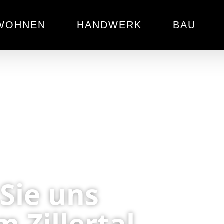
WOHNEN
HANDWERK
BAU
Sie uns
m Zillertal.